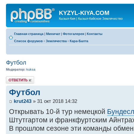
KYZYL-KIYA.COM
Кызыл-Кия | Кызыл-Кийское Землячество
Главная страница
|
Миничат
|
Фотогалерея
|
Контакты
Список форумов
‹
Землячества
‹
Кара-Балта
Футбол
Модератор:
kuksa
Ответить
Футбол
krut243
» 31 окт 2018 14:32
Открывать 10-й тур немецкой
Бундесл
Штутгартом и франкфуртским Айнтра
В прошлом сезоне эти команды обме