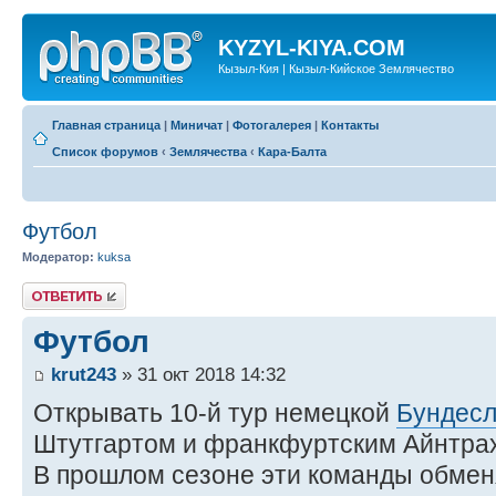
KYZYL-KIYA.COM
Кызыл-Кия | Кызыл-Кийское Землячество
Главная страница
|
Миничат
|
Фотогалерея
|
Контакты
Список форумов
‹
Землячества
‹
Кара-Балта
Футбол
Модератор:
kuksa
Ответить
Футбол
krut243
» 31 окт 2018 14:32
Открывать 10-й тур немецкой
Бундесл
Штутгартом и франкфуртским Айнтра
В прошлом сезоне эти команды обме