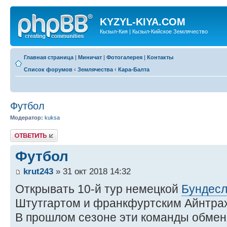
KYZYL-KIYA.COM
Кызыл-Кия | Кызыл-Кийское Землячество
Главная страница
|
Миничат
|
Фотогалерея
|
Контакты
Список форумов
‹
Землячества
‹
Кара-Балта
Футбол
Модератор:
kuksa
Ответить
Футбол
krut243
» 31 окт 2018 14:32
Открывать 10-й тур немецкой
Бундесл
Штутгартом и франкфуртским Айнтра
В прошлом сезоне эти команды обме