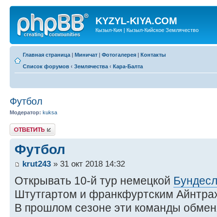
KYZYL-KIYA.COM
Кызыл-Кия | Кызыл-Кийское Землячество
Главная страница
|
Миничат
|
Фотогалерея
|
Контакты
Список форумов
‹
Землячества
‹
Кара-Балта
Футбол
Модератор:
kuksa
Ответить
Футбол
krut243
» 31 окт 2018 14:32
Открывать 10-й тур немецкой
Бундесл
Штутгартом и франкфуртским Айнтра
В прошлом сезоне эти команды обме