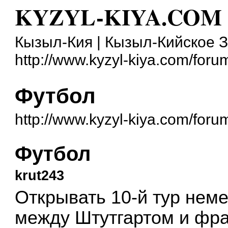
KYZYL-KIYA.COM
Кызыл-Кия | Кызыл-Кийское 
http://www.kyzyl-kiya.com/foru
Футбол
http://www.kyzyl-kiya.com/for
Футбол
krut243
Открывать 10-й тур нем
между Штутгартом и фр