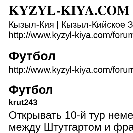
KYZYL-KIYA.COM
Кызыл-Кия | Кызыл-Кийское 
http://www.kyzyl-kiya.com/foru
Футбол
http://www.kyzyl-kiya.com/for
Футбол
krut243
Открывать 10-й тур нем
между Штутгартом и фр