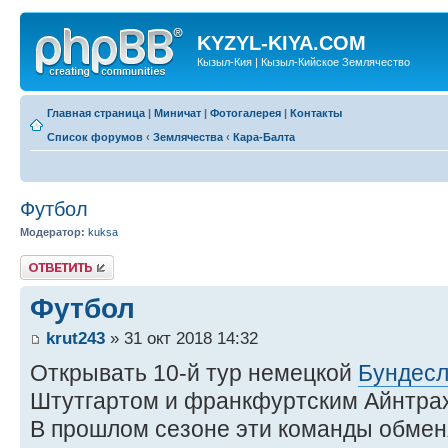
KYZYL-KIYA.COM
Кызыл-Кия | Кызыл-Кийское Землячество
Главная страница
|
Миничат
|
Фотогалерея
|
Контакты
Список форумов
‹
Землячества
‹
Кара-Балта
Футбол
Модератор:
kuksa
Ответить
Футбол
krut243
» 31 окт 2018 14:32
Открывать 10-й тур немецкой
Бундесл
Штутгартом и франкфуртским Айнтра
В прошлом сезоне эти команды обме