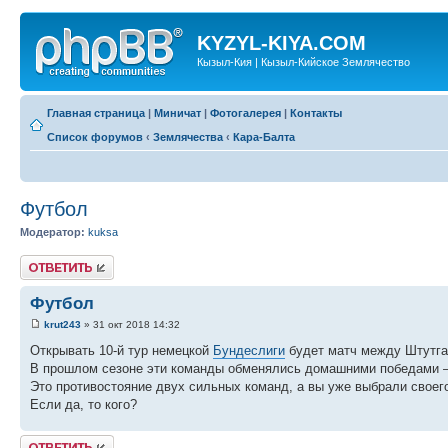
KYZYL-KIYA.COM
Кызыл-Кия | Кызыл-Кийское Землячество
Главная страница
|
Миничат
|
Фотогалерея
|
Контакты
Список форумов
‹
Землячества
‹
Кара-Балта
Футбол
Модератор:
kuksa
Ответить
Футбол
krut243
» 31 окт 2018 14:32
Открывать 10-й тур немецкой
Бундеслиги
будет матч между Штутга
В прошлом сезоне эти команды обменялись домашними победами – 2
Это противостояние двух сильных команд, а вы уже выбрали своег
Если да, то кого?
Ответить