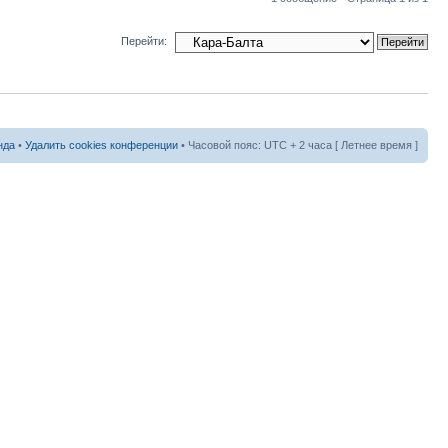
Перейти:
нда
•
Удалить cookies конференции
• Часовой пояс: UTC + 2 часа [ Летнее время ]