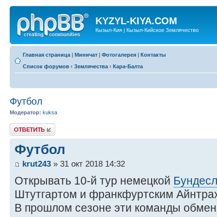
KYZYL-KIYA.COM
Кызыл-Кия | Кызыл-Кийское Землячество
Главная страница
|
Миничат
|
Фотогалерея
|
Контакты
Список форумов
‹
Землячества
‹
Кара-Балта
Футбол
Модератор:
kuksa
Ответить
Футбол
krut243
» 31 окт 2018 14:32
Открывать 10-й тур немецкой
Бундесл
Штутгартом и франкфуртским Айнтра
В прошлом сезоне эти команды обме