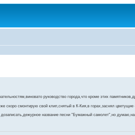
чательностям,виновато руководство города,что кроме этих памятников,д
уже скоро смонтирую свой клип,снятый в К-Кия,в горах,заснял цветущие
 дозаписать,дежурное название песни "Бумажный самолет",но думаю,на