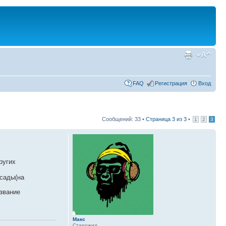
FAQ
Регистрация
Вход
Сообщений: 33 •
Страница
3
из
3
•
1
2
3
ругих
 сады(на
звание
Макс
Старожил