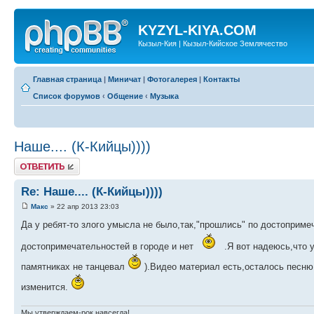
KYZYL-KIYA.COM
Кызыл-Кия | Кызыл-Кийское Землячество
Главная страница
|
Миничат
|
Фотогалерея
|
Контакты
Список форумов
‹
Общение
‹
Музыка
Наше.... (К-Кийцы))))
Ответить
Re: Наше.... (К-Кийцы))))
Макс
» 22 апр 2013 23:03
Да у ребят-то злого умысла не было,так,"прошлись" по достоприме
достопримечательностей в городе и нет
.Я вот надеюсь,что 
памятниках не танцевал
).Видео материал есть,осталось песню
изменится.
Мы утверждаем-рок навсегда!