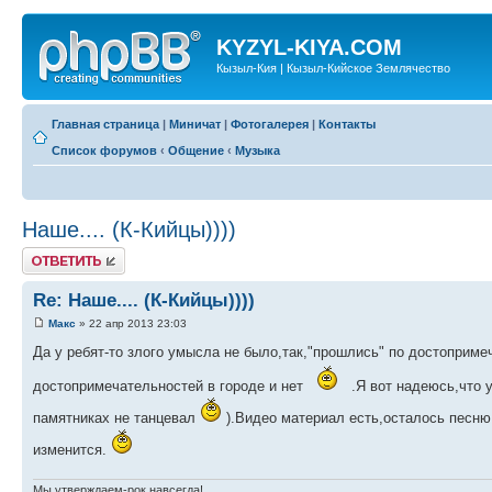
KYZYL-KIYA.COM
Кызыл-Кия | Кызыл-Кийское Землячество
Главная страница
|
Миничат
|
Фотогалерея
|
Контакты
Список форумов
‹
Общение
‹
Музыка
Наше.... (К-Кийцы))))
Ответить
Re: Наше.... (К-Кийцы))))
Макс
» 22 апр 2013 23:03
Да у ребят-то злого умысла не было,так,"прошлись" по достоприме
достопримечательностей в городе и нет
.Я вот надеюсь,что 
памятниках не танцевал
).Видео материал есть,осталось песню
изменится.
Мы утверждаем-рок навсегда!