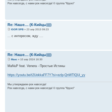
Рок навсегда, с нами рок навсегда! © группа "Круиз"
Re: Наше.... (К-Кийцы))))
IGOR SPB
» 23 апр 2013 09:23
... с интересом, жду ....
Re: Наше.... (К-Кийцы))))
Макс
» 10 апр 2024 16:30
MaNuP feat. Venera - Простые Истины
https://youtu.be/t2UokkaFF7Y?si=ezlp-QnWTlQUi_yy
Мы утверждаем-рок навсегда!
Рок навсегда, с нами рок навсегда! © группа "Круиз"