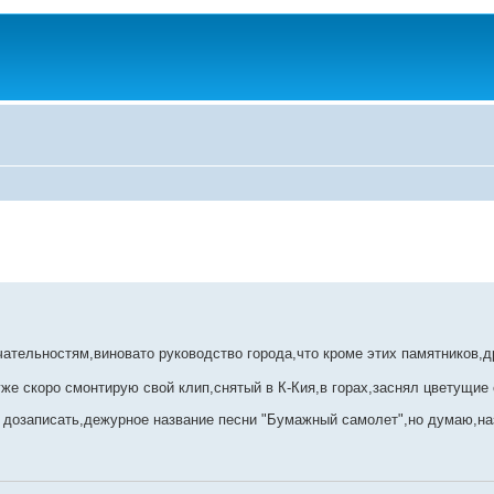
чательностям,виновато руководство города,что кроме этих памятников,д
уже скоро смонтирую свой клип,снятый в К-Кия,в горах,заснял цветущие
 дозаписать,дежурное название песни "Бумажный самолет",но думаю,на