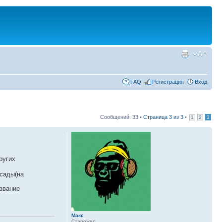
FAQ
Регистрация
Вход
Сообщений: 33 •
Страница
3
из
3
•
1
2
3
ругих
 сады(на
звание
Макс
Старожил