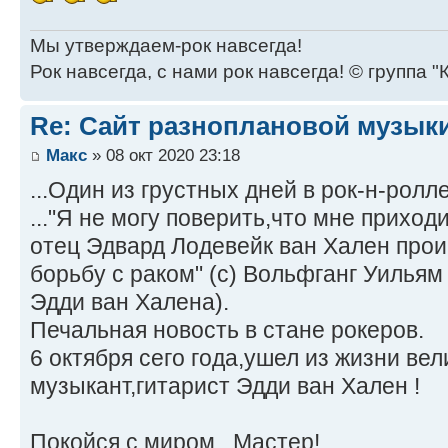
Мы утверждаем-рок навсегда!
Рок навсегда, с нами рок навсегда! © группа "
Re: Сайт разноплановой музык
Макс
» 08 окт 2020 23:18
...Один из грустных дней в рок-н-ролле
..."Я не могу поверить,что мне приход
отец Эдвард Лодевейк ван Хален прои
борьбу с раком" (с) Вольфганг Уильям
Эдди ван Халена).
Печальная новость в стане рокеров.
6 октября сего года,ушел из жизни вел
музыкант,гитарист Эдди ван Хален !
Покойся с миром , Мастер!