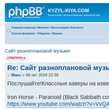
KYZYL-KIYA.COM
Кызыл-Кия | Кызыл-Кийское Землячество
Главная страница
|
Миничат
|
Фотогалерея
|
Контакты
Список форумов
‹
Общение
‹
Музыка
Сайт разноплановой музыки
Ответить
Re: Сайт разноплановой муз
Макс
» 06 окт 2019 22:39
Послушайте!Классные каверы на изве
Iron Horse - Paranoid (Black Sabbath co
https://www.youtube.com/watch?v=VvQ