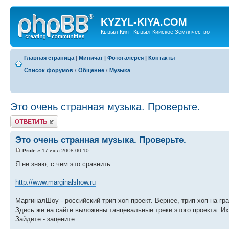
KYZYL-KIYA.COM
Кызыл-Кия | Кызыл-Кийское Землячество
Главная страница
|
Миничат
|
Фотогалерея
|
Контакты
Список форумов
‹
Общение
‹
Музыка
Это очень странная музыка. Проверьте.
Ответить
Это очень странная музыка. Проверьте.
Pride
» 17 июл 2008 00:10
Я не знаю, с чем это сравнить...
http://www.marginalshow.ru
МаргиналШоу - российский трип-хоп проект. Вернее, трип-хоп на гра
Здесь же на сайте выложены танцевальные треки этого проекта. Их
Зайдите - зацените.