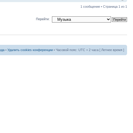
1 сообщение • Страница
1
из
1
Перейти:
нда
•
Удалить cookies конференции
• Часовой пояс: UTC + 2 часа [ Летнее время ]