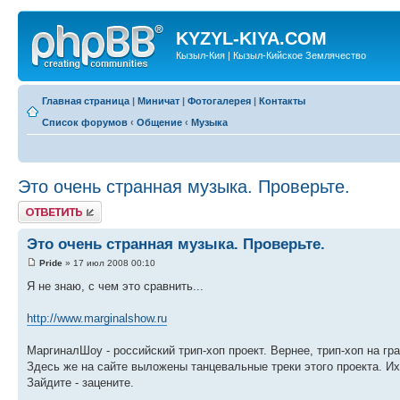
KYZYL-KIYA.COM
Кызыл-Кия | Кызыл-Кийское Землячество
Главная страница
|
Миничат
|
Фотогалерея
|
Контакты
Список форумов
‹
Общение
‹
Музыка
Это очень странная музыка. Проверьте.
Ответить
Это очень странная музыка. Проверьте.
Pride
» 17 июл 2008 00:10
Я не знаю, с чем это сравнить...
http://www.marginalshow.ru
МаргиналШоу - российский трип-хоп проект. Вернее, трип-хоп на гра
Здесь же на сайте выложены танцевальные треки этого проекта. Их
Зайдите - зацените.