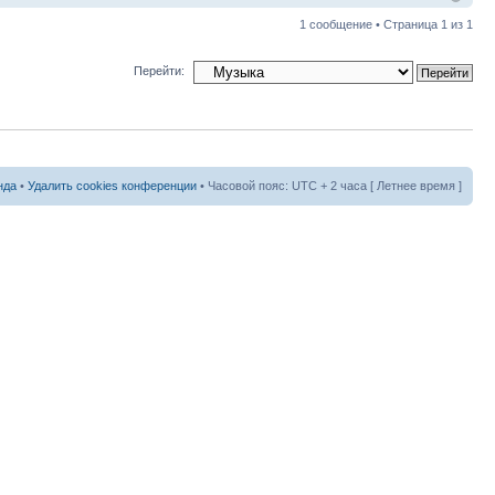
1 сообщение • Страница
1
из
1
Перейти:
нда
•
Удалить cookies конференции
• Часовой пояс: UTC + 2 часа [ Летнее время ]