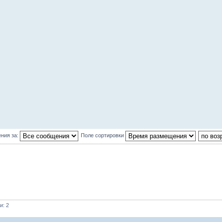
ния за:
Поле сортировки
и: 2