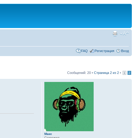
FAQ
Регистрация
Вход
Сообщений: 20 •
Страница
2
из
2
•
1
2
Макс
Старожил