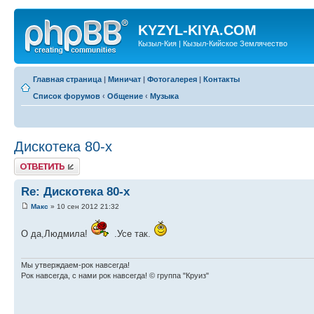
KYZYL-KIYA.COM
Кызыл-Кия | Кызыл-Кийское Землячество
Главная страница
|
Миничат
|
Фотогалерея
|
Контакты
Список форумов
‹
Общение
‹
Музыка
Дискотека 80-х
Ответить
Re: Дискотека 80-х
Макс
» 10 сен 2012 21:32
О да,Людмила!
.Усе так.
Мы утверждаем-рок навсегда!
Рок навсегда, с нами рок навсегда! © группа "Круиз"