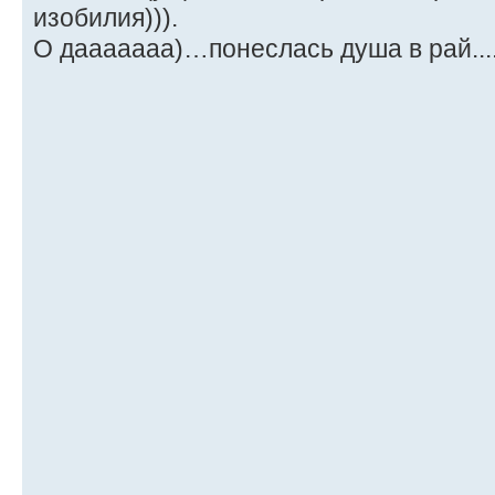
изобилия))).
О дааааааа)…понеслась душа в рай...