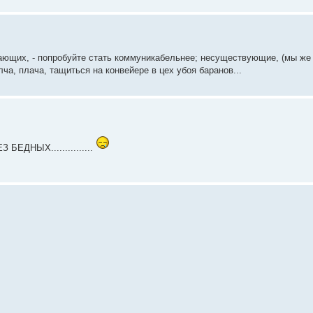
умающих, - попробуйте стать коммуникабельнее; несуществующие, (мы же
лча, плача, тащиться на конвейере в цех убоя баранов...
ДНЫХ...............