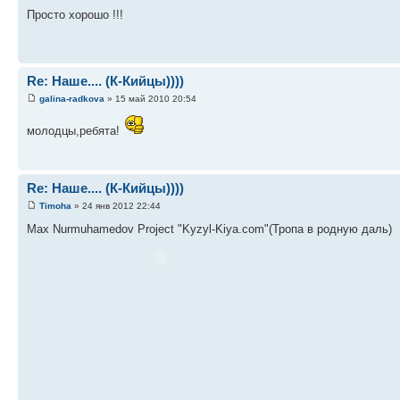
Просто хорошо !!!
Re: Наше.... (К-Кийцы))))
galina-radkova
» 15 май 2010 20:54
молодцы,ребята!
Re: Наше.... (К-Кийцы))))
Timoha
» 24 янв 2012 22:44
Max Nurmuhamedov Project "Kyzyl-Kiya.com"(Тропа в родную даль)