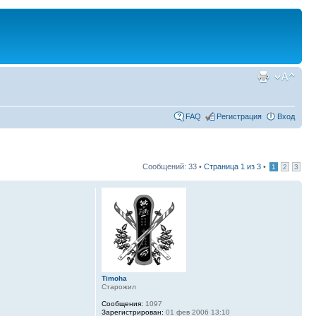
FAQ
Регистрация
Вход
Сообщений: 33 •
Страница
1
из
3
•
1
2
3
Timoha
Старожил
Сообщения:
1097
Зарегистрирован:
01 фев 2006 13:10