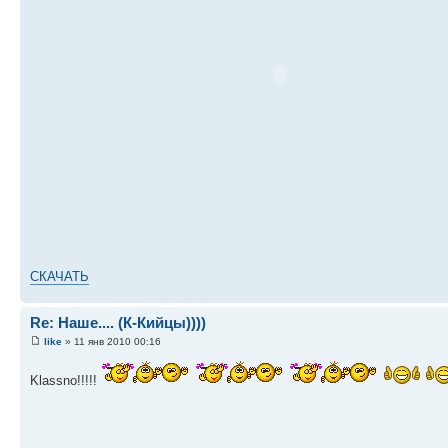
СКАЧАТЬ
Re: Наше.... (К-Кийцы))))
like
» 11 янв 2010 00:16
Klassno!!!!!