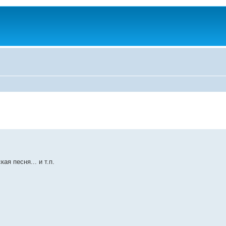
я песня... и т.п.