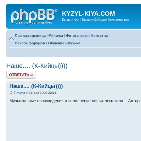
KYZYL-KIYA.COM
Кызыл-Кия | Кызыл-Кийское Землячество
Главная страница
|
Миничат
|
Фотогалерея
|
Контакты
Список форумов
‹
Общение
‹
Музыка
Наше.... (К-Кийцы))))
Ответить
Наше.... (К-Кийцы))))
Timoha
» 16 дек 2009 22:51
Музыкальные произведения в исполнение наших земляков... Авторска