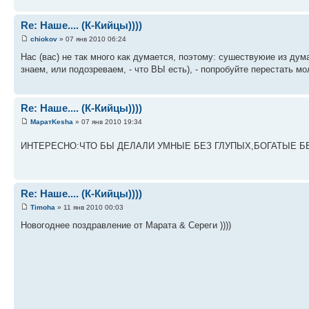
Re: Наше.... (К-Кийцы))))
chiokov
» 07 янв 2010 06:24
Нас (вас) не так много как думается, поэтому: сушествуюие из д
знаем, или подозреваем, - что ВЫ есть), - попробуйте перестать мо
Re: Наше.... (К-Кийцы))))
МаратKesha
» 07 янв 2010 19:34
ИНТЕРЕСНО:ЧТО БЫ ДЕЛАЛИ УМНЫЕ БЕЗ ГЛУПЫХ,БОГАТЫЕ БЕЗ БЕ
Re: Наше.... (К-Кийцы))))
Timoha
» 11 янв 2010 00:03
Новогоднее поздравление от Марата & Сереги ))))