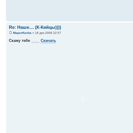
Re: Наше.... (К-Кийцы))))
МаратKesha
» 16 дек 2009 22:57
Скажу тебе ____
Скачать