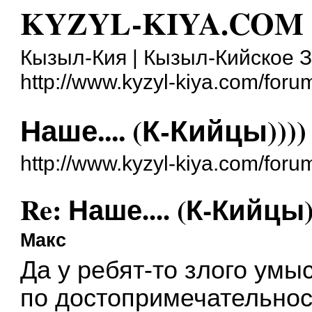
KYZYL-KIYA.COM
Кызыл-Кия | Кызыл-Кийское 
http://www.kyzyl-kiya.com/foru
Наше.... (К-Кийцы))))
http://www.kyzyl-kiya.com/for
Re: Наше.... (К-Кийцы)
Макс
Да у ребят-то злого умы
по достопримечательнос