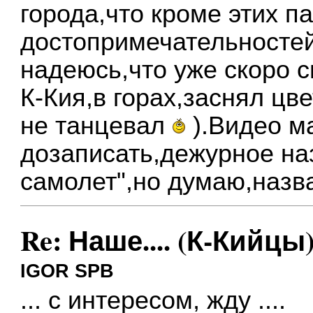
города,что кроме этих п
достопримечательностей
надеюсь,что уже скоро 
К-Кия,в горах,заснял ц
не танцевал
).Видео м
дозаписать,дежурное на
самолет",но думаю,назв
Re: Наше.... (К-Кийцы)
IGOR SPB
... с интересом, жду ....