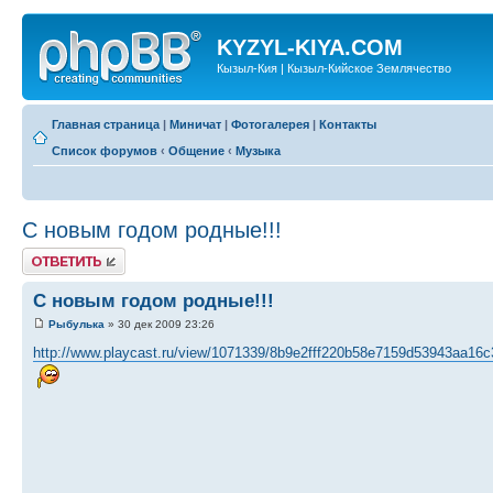
KYZYL-KIYA.COM
Кызыл-Кия | Кызыл-Кийское Землячество
Главная страница
|
Миничат
|
Фотогалерея
|
Контакты
Список форумов
‹
Общение
‹
Музыка
С новым годом родные!!!
Ответить
С новым годом родные!!!
Рыбулька
» 30 дек 2009 23:26
http://www.playcast.ru/view/1071339/8b9e2fff220b58e7159d53943aa16