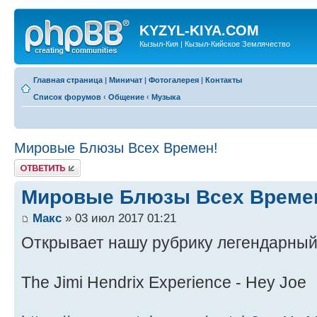
KYZYL-KIYA.COM
Кызыл-Кия | Кызыл-Кийское Землячество
Главная страница
|
Миничат
|
Фотогалерея
|
Контакты
Список форумов
‹
Общение
‹
Музыка
Мировые Блюзы Всех Времен!
Ответить
Мировые Блюзы Всех Време
Макс
» 03 июл 2017 01:21
Открывает нашу рубрику легендарный
The Jimi Hendrix Experience - Hey Joe