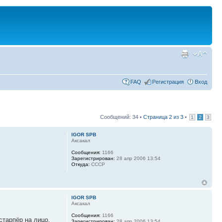
FAQ
Регистрация
Вход
Сообщений: 34 •
Страница
2
из
3
•
1
2
3
IGOR SPB
Аксакал
Сообщения:
1166
Зарегистрирован:
28 апр 2006 13:54
Откуда:
СССР
IGOR SPB
Аксакал
Сообщения:
1166
старпёр на лицо,
Зарегистрирован:
28 апр 2006 13:54