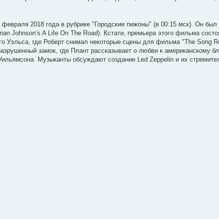
евраля 2018 года в рубрике "Городские пижоны" (в 00:15 мск). Он был 
an Johnson’s A Life On The Road). Кстати, премьера этого фильма сост
ого Уэльса, где Роберт снимал некоторые сцены для фильма "The Song R
 разрушенный замок, где Плант рассказывает о любви к американскому б
Уильямсона. Музыканты обсуждают создание Led Zeppelin и их стремител