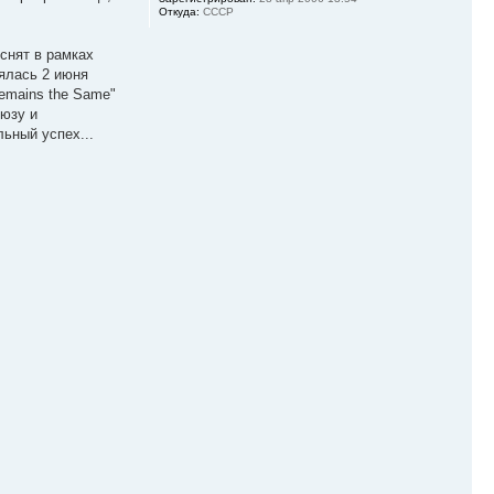
Откуда:
СССР
снят в рамках
оялась 2 июня
emains the Same"
люзу и
ьный успех...