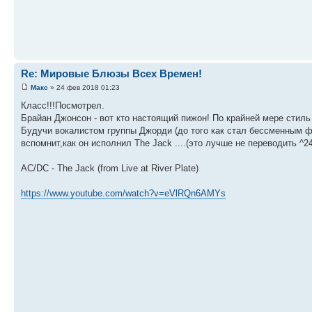
Re: Мировые Блюзы Всех Времен!
Макс
» 24 фев 2018 01:23
Класс!!!Посмотрел.
Брайан Джонсон - вот кто настоящий пижон! По крайней мере стиль 
Будучи вокалистом группы Джорди (до того как стал бессменным ф
вспомнит,как он исполнил The Jack ....(это лучше не переводить ^24
AC/DC - The Jack (from Live at River Plate)
https://www.youtube.com/watch?v=eVlRQn6AMYs