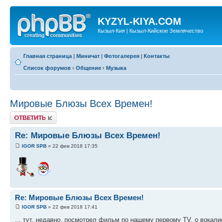
KYZYL-KIYA.COM
Кызыл-Кия | Кызыл-Кийское Землячество
Главная страница
|
Миничат
|
Фотогалерея
|
Контакты
Список форумов
‹
Общение
‹
Музыка
Мировые Блюзы Всех Времен!
Ответить
Re: Мировые Блюзы Всех Времен!
IGOR SPB
» 22 фев 2018 17:35
Re: Мировые Блюзы Всех Времен!
IGOR SPB
» 22 фев 2018 17:41
... тут, недавно, посмотрел фильм по нашему первому TV, о вокалис