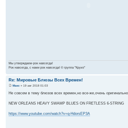
Мы утверждаем-рок навсегда!
Рок навсегда, с нами рок навсегда! © группа "Круиз"
Re: Мировые Блюзы Всех Времен!
Макс
» 19 авг 2018 01:03
Не совсем в тему блюзов всех времен,но все-же,очень оригинально
NEW ORLEANS HEAVY SWAMP BLUES ON FRETLESS 6-STRING
https://www.youtube.com/watch?v=q-HdorsEP3A