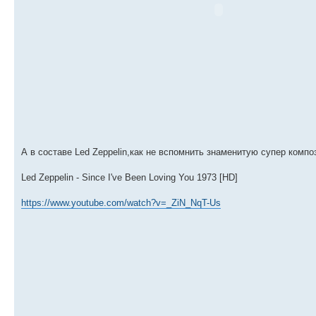
А в составе Led Zeppelin,как не вспомнить знаменитую супер компо
Led Zeppelin - Since I've Been Loving You 1973 [HD]
https://www.youtube.com/watch?v=_ZiN_NqT-Us