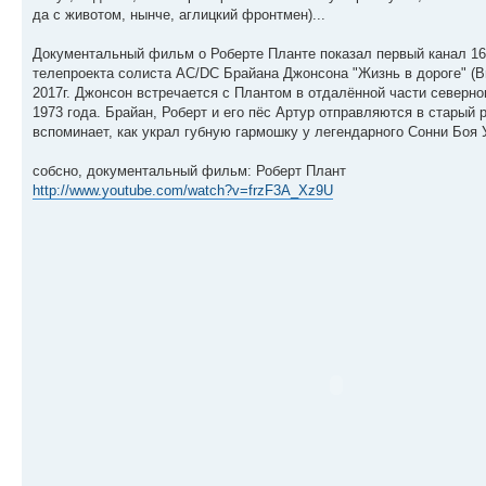
да с животом, нынче, аглицкий фронтмен)...
Документальный фильм о Роберте Планте показал первый канал 16 ф
телепроекта солиста AC/DC Брайана Джонсона "Жизнь в дороге" (Bri
2017г. Джонсон встречается с Плантом в отдалённой части северн
1973 года. Брайан, Роберт и его пёс Артур отправляются в старый
вспоминает, как украл губную гармошку у легендарного Сонни Боя 
собсно, документальный фильм: Роберт Плант
http://www.youtube.com/watch?v=frzF3A_Xz9U