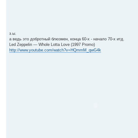
з.ы.
а ведь это добротный блюзмен, конца 60-х - начало 70-х итд.
Led Zeppelin — Whole Lotta Love (1997 Promo)
http://www.youtube.com/watch?v=HQmmM_qwG4k