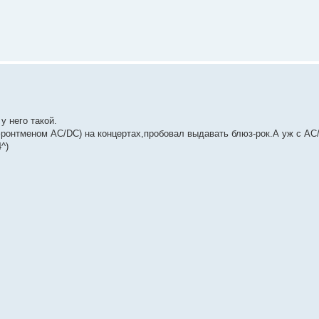
у него такой.
ронтменом AC/DC) на концертах,пробовал выдавать блюз-рок.А уж с AC/
^)