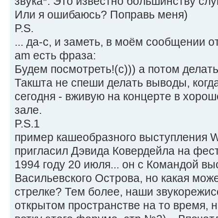
звука*. Это известно большинству слу
Или я ошибаюсь? Поправь меня)
P.S.
... да-с, и заметь, в моём сообщении о
am есть фраза:
Будем посмотреть!(с))) а потом делат
Такшта не спеши делать выводы, когд
сегодня - вживую на концерте в хороше
зале.
P.S.1
пример кашеобразного выступления W
пригласил Дэвида Ковердейла на фест
1994 году 20 июля... он с Командой вы
Васильевского Острова, но какая може
стрелке? Тем более, наши звукорежис
открытом пространстве на то время, не