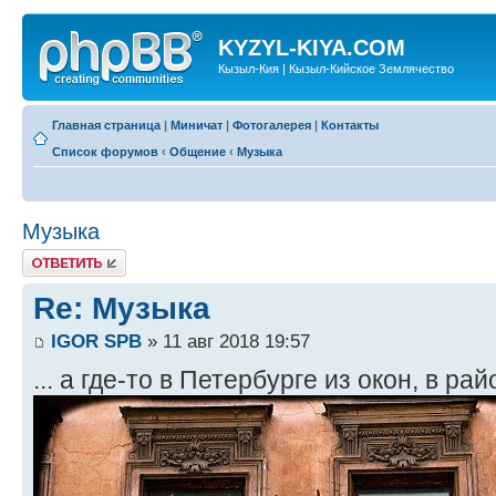
KYZYL-KIYA.COM
Кызыл-Кия | Кызыл-Кийское Землячество
Главная страница
|
Миничат
|
Фотогалерея
|
Контакты
Список форумов
‹
Общение
‹
Музыка
Музыка
Ответить
Re: Музыка
IGOR SPB
» 11 авг 2018 19:57
... а где-то в Петербурге из окон, в ра