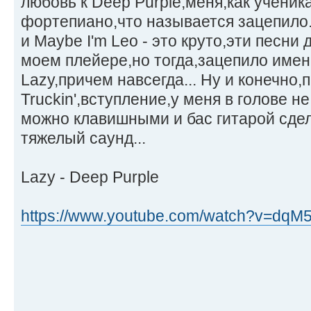
любовь к Deep Purple,меня,как ученик
фортепиано,что называется зацепило.
и Maybe I'm Leo - это круто,эти песни
моем плейере,но тогда,зацепило имен
Lazy,причем навсегда... Ну и конечно,
Truckin',вступление,у меня в голове н
можно клавишными и бас гитарой сдел
тяжелый саунд...
Lazy - Deep Purple
https://www.youtube.com/watch?v=dqM