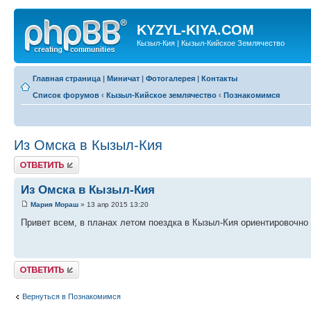
KYZYL-KIYA.COM
Кызыл-Кия | Кызыл-Кийское Землячество
Главная страница
|
Миничат
|
Фотогалерея
|
Контакты
Список форумов
‹
Кызыл-Кийское землячество
‹
Познакомимся
Из Омска в Кызыл-Кия
Ответить
Из Омска в Кызыл-Кия
Мария Мораш
» 13 апр 2015 13:20
Привет всем, в планах летом поездка в Кызыл-Кия ориентировочно н
Ответить
Вернуться в Познакомимся