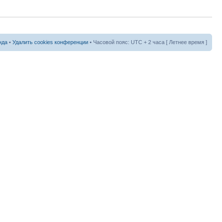
нда
•
Удалить cookies конференции
• Часовой пояс: UTC + 2 часа [ Летнее время ]