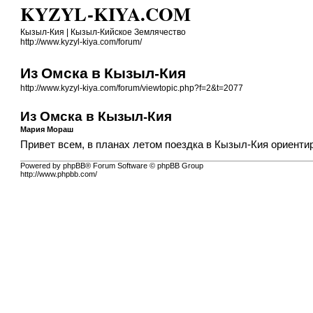
KYZYL-KIYA.COM
Кызыл-Кия | Кызыл-Кийское Землячество
http://www.kyzyl-kiya.com/forum/
Из Омска в Кызыл-Кия
http://www.kyzyl-kiya.com/forum/viewtopic.php?f=2&t=2077
Из Омска в Кызыл-Кия
Мария Мораш
Привет всем, в планах летом поездка в Кызыл-Кия ориентир
Powered by phpBB® Forum Software © phpBB Group
http://www.phpbb.com/