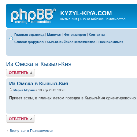
KYZYL-KIYA.COM
Кызыл-Кия | Кызыл-Кийское Землячество
Главная страница
|
Миничат
|
Фотогалерея
|
Контакты
Список форумов
‹
Кызыл-Кийское землячество
‹
Познакомимся
Из Омска в Кызыл-Кия
Ответить
Из Омска в Кызыл-Кия
Мария Мораш
» 13 апр 2015 13:20
Привет всем, в планах летом поездка в Кызыл-Кия ориентировочно н
Ответить
Вернуться в Познакомимся