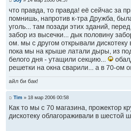
что правда, то правда! её сейчас за п
помнишь, напротив к-тра Дружба, был
уголь... там позади этих зданий, пере
забор из высечки... дык половину заб
ом. мы с другом открывали дискотеку в
пока мы на крыше латали дыры, из под
белого дня - утащили секцию...
обалд
решетки на окна сварили... а в 70-ом о
айл би бак!
Tim
» 18 мар 2006 00:58
Как то мы с 70 магазина, прожектор к
дискотеку облагораживали в шестой 