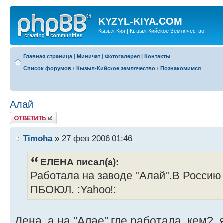
KYZYL-KIYA.COM
Кызыл-Кия | Кызыл-Кийское Землячество
Главная страница
|
Миничат
|
Фотогалерея
|
Контакты
Список форумов
‹
Кызыл-Кийское землячество
‹
Познакомимся
Алай
Ответить
Timoha
» 27 фев 2006 01:46
ЕЛЕНА писал(а):
Работала на заводе "Алай".В Россию 
ПБОЮЛ. :Yahoo!:
Лена, а на "Алае" где работала, кем?, я