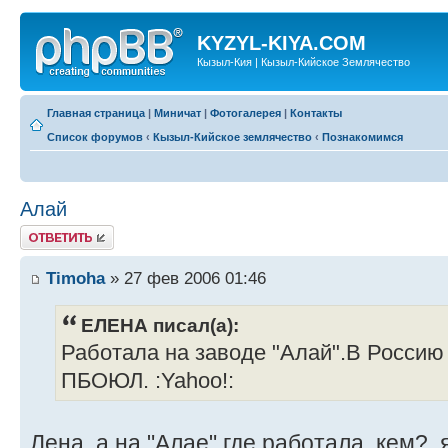
KYZYL-KIYA.COM
Кызыл-Кия | Кызыл-Кийское Землячество
Главная страница
|
Миничат
|
Фотогалерея
|
Контакты
Список форумов
‹
Кызыл-Кийское землячество
‹
Познакомимся
Алай
Ответить
Timoha
» 27 фев 2006 01:46
ЕЛЕНА писал(а):
Работала на заводе "Алай".В Россию 
ПБОЮЛ. :Yahoo!:
Лена, а на "Алае" где работала, кем?, я