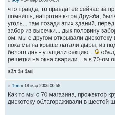
что правда, то правда! её сейчас за п
помнишь, напротив к-тра Дружба, был
уголь... там позади этих зданий, пере
забор из высечки... дык половину заб
ом. мы с другом открывали дискотеку в
пока мы на крыше латали дыры, из под
белого дня - утащили секцию...
обалд
решетки на окна сварили... а в 70-ом о
айл би бак!
Tim
» 18 мар 2006 00:58
Как то мы с 70 магазина, прожектор к
дискотеку облагораживали в шестой 