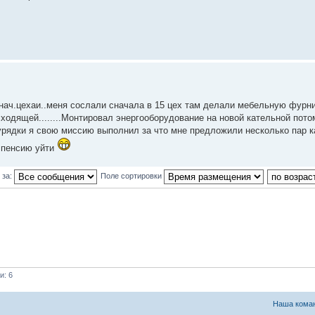
а нач.цехаи..меня сослали сначала в 15 цех там делали мебельную фурни
ходящей........Монтировал энергооборудование на новой кательной пото
урядки я свою миссию выполнил за что мне предложили несколько пар к
а пенсию уйти
 за:
Поле сортировки
и: 6
Наша кома