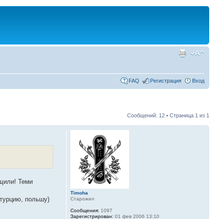
FAQ
Регистрация
Вход
Сообщений: 12 • Страница
1
из
1
ащили! Теми
Timoha
 турцию, польшу)
Старожил
Сообщения:
1097
Зарегистрирован:
01 фев 2006 13:10