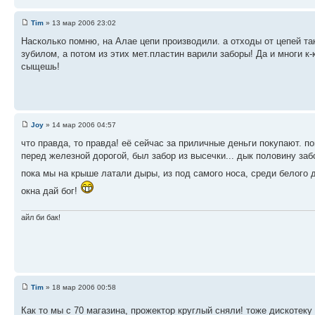
Tim
» 13 мар 2006 23:02
Насколько помню, на Алае цепи производили. а отходы от цепей т
зубилом, а потом из этих мет.пластин варили заборы! Да и многи к
сыщешь!
Joy
» 14 мар 2006 04:57
что правда, то правда! её сейчас за приличные деньги покупают. по
перед железной дорогой, был забор из высечки... дык половину заб
пока мы на крыше латали дыры, из под самого носа, среди белого 
окна дай бог!
айл би бак!
Tim
» 18 мар 2006 00:58
Как то мы с 70 магазина, прожектор круглый сняли! тоже дискотек