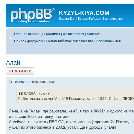
KYZYL-KIYA.COM
Кызыл-Кия | Кызыл-Кийское Землячество
Главная страница
|
Миничат
|
Фотогалерея
|
Контакты
Список форумов
‹
Кызыл-Кийское землячество
‹
Познакомимся
Алай
Ответить
Timoha
» 27 фев 2006 01:46
ЕЛЕНА писал(а):
Работала на заводе "Алай".В Россию уехали в 1992г. Сейчас ПБОЮЛ
Лена, а на "Алае" где работала, кем?, я там в 90-91г. у одного из 
деньгами 100р. за тонну платили!
А сейчас, ты пишешь ПБОЮЛ, а чем именно (торговля ?). Потому ка
у шел из этого бизнеса в 2002г. устал. Да и доходы упали!