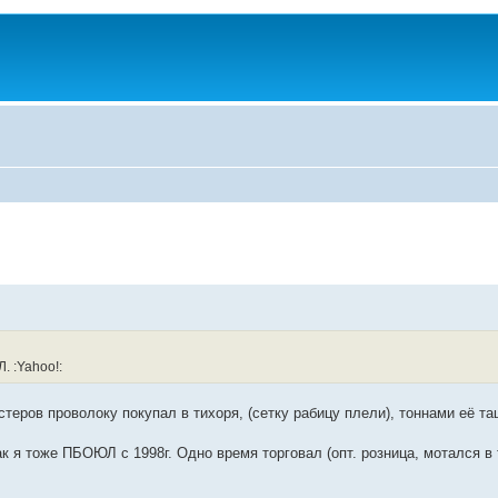
. :Yahoo!:
мастеров проволоку покупал в тихоря, (сетку рабицу плели), тоннами её т
к я тоже ПБОЮЛ с 1998г. Одно время торговал (опт. розница, мотался в