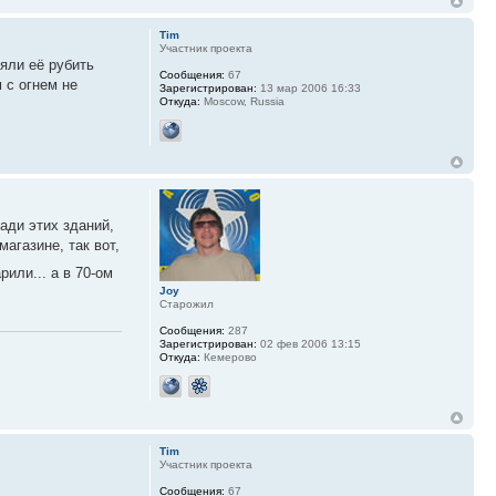
Tim
Участник проекта
яли её рубить
Сообщения:
67
 с огнем не
Зарегистрирован:
13 мар 2006 16:33
Откуда:
Moscow, Russia
зади этих зданий,
агазине, так вот,
рили... а в 70-ом
Joy
Старожил
Сообщения:
287
Зарегистрирован:
02 фев 2006 13:15
Откуда:
Кемерово
Tim
Участник проекта
Сообщения:
67