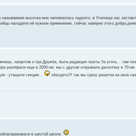
ак называемая высечка мне запомнилась надолго. в Училище нас заставл
-кийцы находили ей нужное применение, сейчас наверно этого добра днем
мнишь, напротив к-тра Дружба, была редакция газеты За уголь... там по
ора разобрали еще в 2000-ом. мы с другом открывали дискотеку в 70-ом м
дня - утащили секцию...
обалдеть!!! так мы сразу решетки на окна сва
у облагораживали в шестой школе.