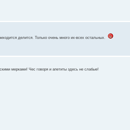
риходится делится. Только очень много их-всех остальных.
вскими мерками! Чес говоря и апетиты здесь не слабые!