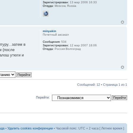
Зарегистрирован:
13 мар 2006 16:33
Откуда:
Moscow, Russia
minyakin
Почетный аксакал
Сообщения:
534
туру...затем в
Зарегистрирован:
12 мар 2007 18:06
Откуда:
Россия Волгоград
м (после
алош утюги и
Сообщений: 12 • Страница
1
из
1
Перейти:
нда
•
Удалить cookies конференции
• Часовой пояс: UTC + 2 часа [ Летнее время ]