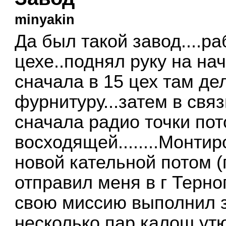
minyakin
Да был такой завод....ра
цехе..поднял руку на на
сначала в 15 цех там д
фурнитуру...затем в свя
сначала радио точки пот
восходящей........Монти
новой кательной потом 
отправил меня в г Терно
свою миссию выполнил 
несколько пар калош утю