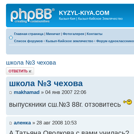
KYZYL-KIYA.COM
Кызыл-Кия | Кызыл-Кийское Землячество
Главная страница
|
Миничат
|
Фотогалерея
|
Контакты
Список форумов
‹
Кызыл-Кийское землячество
‹
Форум одноклассник
школа №3 чехова
Ответить
школа №3 чехова
makhamad
» 04 янв 2007 22:06
выпускники сш.№3 88г. отзовитесь
аленка
» 28 авг 2008 10:53
А Татьяна Оводкова с вами училась?