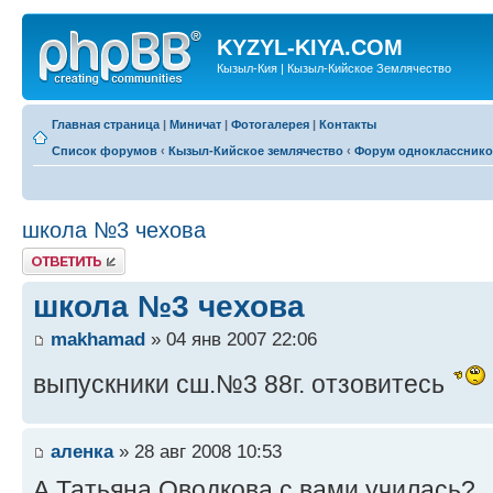
KYZYL-KIYA.COM
Кызыл-Кия | Кызыл-Кийское Землячество
Главная страница
|
Миничат
|
Фотогалерея
|
Контакты
Список форумов
‹
Кызыл-Кийское землячество
‹
Форум одноклассник
школа №3 чехова
Ответить
школа №3 чехова
makhamad
» 04 янв 2007 22:06
выпускники сш.№3 88г. отзовитесь
аленка
» 28 авг 2008 10:53
А Татьяна Оводкова с вами училась?