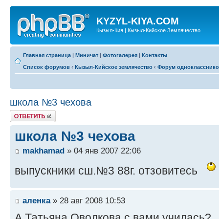
KYZYL-KIYA.COM
Кызыл-Кия | Кызыл-Кийское Землячество
Главная страница
|
Миничат
|
Фотогалерея
|
Контакты
Список форумов
‹
Кызыл-Кийское землячество
‹
Форум одноклассник
школа №3 чехова
Ответить
школа №3 чехова
makhamad
» 04 янв 2007 22:06
выпускники сш.№3 88г. отзовитесь
аленка
» 28 авг 2008 10:53
А Татьяна Оводкова с вами училась?