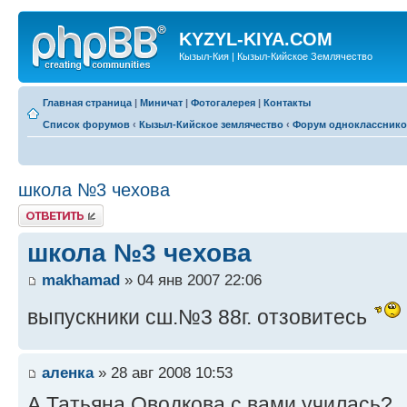
KYZYL-KIYA.COM
Кызыл-Кия | Кызыл-Кийское Землячество
Главная страница
|
Миничат
|
Фотогалерея
|
Контакты
Список форумов
‹
Кызыл-Кийское землячество
‹
Форум одноклассник
школа №3 чехова
Ответить
школа №3 чехова
makhamad
» 04 янв 2007 22:06
выпускники сш.№3 88г. отзовитесь
аленка
» 28 авг 2008 10:53
А Татьяна Оводкова с вами училась?