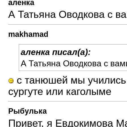
аленка
А Татьяна Оводкова с в
makhamad
аленка писал(а):
А Татьяна Оводкова с вам
с танюшей мы учились 
сургуте или каголыме
Рыбулька
Привет, я Евдокимова М