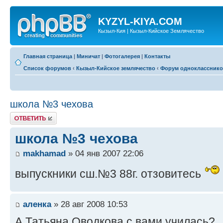
KYZYL-KIYA.COM
Кызыл-Кия | Кызыл-Кийское Землячество
Главная страница
|
Миничат
|
Фотогалерея
|
Контакты
Список форумов
‹
Кызыл-Кийское землячество
‹
Форум одноклассник
школа №3 чехова
Ответить
школа №3 чехова
makhamad
» 04 янв 2007 22:06
выпускники сш.№3 88г. отзовитесь
аленка
» 28 авг 2008 10:53
А Татьяна Оводкова с вами училась?