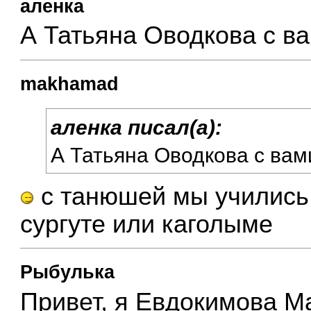
аленка
А Татьяна Оводкова с в
makhamad
аленка писал(а):
А Татьяна Оводкова с вам
с танюшей мы учились 
сургуте или каголыме
Рыбулька
Привет, я Евдокимова М