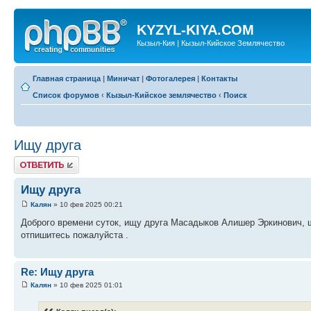
KYZYL-KIYA.COM
Кызыл-Кия | Кызыл-Кийское Землячество
Главная страница
|
Миничат
|
Фотогалерея
|
Контакты
Список форумов
‹
Кызыл-Кийское землячество
‹
Поиск
Ищу друга
Ответить
Ищу друга
Калян
» 10 фев 2025 00:21
Доброго времени суток, ищу друга Масадыков Алишер Эркинович, ш
отпишитесь пожалуйста .
Re: Ищу друга
Калян
» 10 фев 2025 01:01