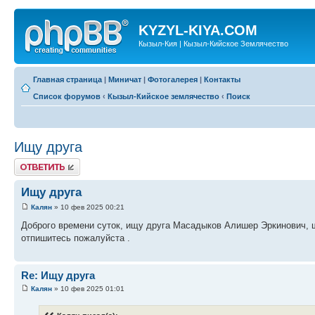
KYZYL-KIYA.COM
Кызыл-Кия | Кызыл-Кийское Землячество
Главная страница
|
Миничат
|
Фотогалерея
|
Контакты
Список форумов
‹
Кызыл-Кийское землячество
‹
Поиск
Ищу друга
Ответить
Ищу друга
Калян
» 10 фев 2025 00:21
Доброго времени суток, ищу друга Масадыков Алишер Эркинович, ш
отпишитесь пожалуйста .
Re: Ищу друга
Калян
» 10 фев 2025 01:01