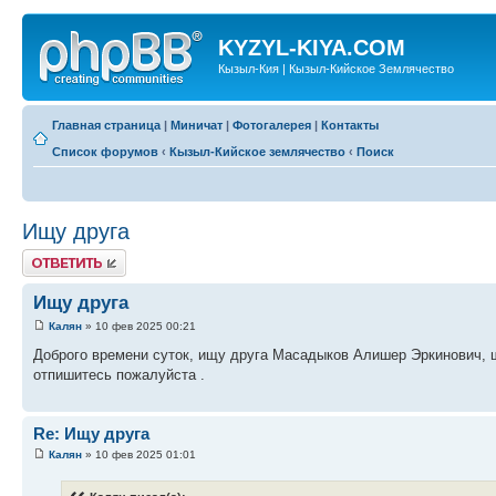
KYZYL-KIYA.COM
Кызыл-Кия | Кызыл-Кийское Землячество
Главная страница
|
Миничат
|
Фотогалерея
|
Контакты
Список форумов
‹
Кызыл-Кийское землячество
‹
Поиск
Ищу друга
Ответить
Ищу друга
Калян
» 10 фев 2025 00:21
Доброго времени суток, ищу друга Масадыков Алишер Эркинович, ш
отпишитесь пожалуйста .
Re: Ищу друга
Калян
» 10 фев 2025 01:01