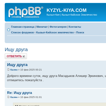
KYZYL-KIYA.COM
Кызыл-Кия | Кызыл-Кийское Землячество
Главная страница
|
Миничат
|
Фотогалерея
|
Контакты
Список форумов
‹
Кызыл-Кийское землячество
‹
Поиск
Ищу друга
Ответить
Ищу друга
Калян
» 10 фев 2025 00:21
Доброго времени суток, ищу друга Масадыков Алишер Эркинович, ш
отпишитесь пожалуйста .
Re: Ищу друга
Калян
» 10 фев 2025 01:01