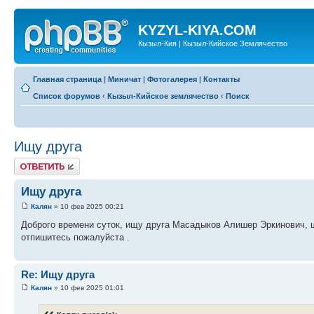
KYZYL-KIYA.COM
Кызыл-Кия | Кызыл-Кийское Землячество
Главная страница
|
Миничат
|
Фотогалерея
|
Контакты
Список форумов
‹
Кызыл-Кийское землячество
‹
Поиск
Ищу друга
Ответить
Ищу друга
Калян
» 10 фев 2025 00:21
Доброго времени суток, ищу друга Масадыков Алишер Эркинович, ш
отпишитесь пожалуйста .
Re: Ищу друга
Калян
» 10 фев 2025 01:01