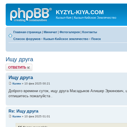
KYZYL-KIYA.COM
Кызыл-Кия | Кызыл-Кийское Землячество
Главная страница
|
Миничат
|
Фотогалерея
|
Контакты
Список форумов
‹
Кызыл-Кийское землячество
‹
Поиск
Ищу друга
Ответить
Ищу друга
Калян
» 10 фев 2025 00:21
Доброго времени суток, ищу друга Масадыков Алишер Эркинович, ш
отпишитесь пожалуйста .
Re: Ищу друга
Калян
» 10 фев 2025 01:01