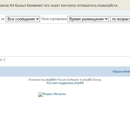
школа N4 Кызыл Кияможет кто знает контакты отпишитесь пожалуйста .
 за:
Поле сортировки
и: 2
Наша кома
Powered by
phpBB
® Forum Software © phpBB Group
Русская поддержка phpBB