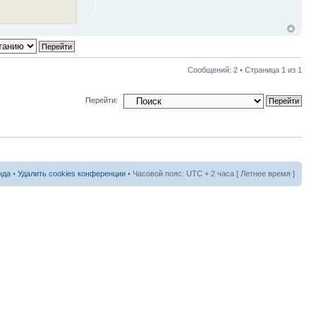
Сообщений: 2 • Страница
1
из
1
Перейти:
нда
•
Удалить cookies конференции
• Часовой пояс: UTC + 2 часа [ Летнее время ]