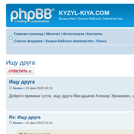
KYZYL-KIYA.COM
Кызыл-Кия | Кызыл-Кийское Землячество
Главная страница
|
Миничат
|
Фотогалерея
|
Контакты
Список форумов
‹
Кызыл-Кийское землячество
‹
Поиск
Ищу друга
Ответить
Ищу друга
Калян
» 10 фев 2025 00:21
Доброго времени суток, ищу друга Масадыков Алишер Эркинович, ш
Re: Ищу друга
Калян
» 10 фев 2025 01:01