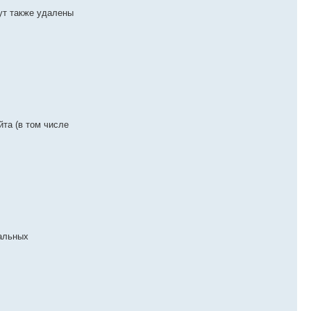
ут также удалены
йта (в том числе
альных