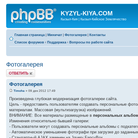
KYZYL-KIYA.COM
Кызыл-Кия | Кызыл-Кийское Землячество
Главная страница
|
Миничат
|
Фотогалерея
|
Контакты
Список форумов
‹
Поддержка
‹
Вопросы по работе сайта
Фотогалерея
Ответить
Фотогалерея
Timoha
» 09 дек 2012 17:49
Произведена глубокая модернизация фотогалереи сайта.
Цель - предоставить пользователям создавать персональные фото
материалам. Массовая (мультизагрузка) изображений.
ВНИМАНИЕ: Все материалы размещеные в
персональных альбо
Изменения относительно бывшей галереи:
- Пользователи могут создавать персональные альбомы с подкате
- Автоматическое уменьшение фотографи при загрузке до заданных
- Стандартный AJAX заменен на Jquery FancyBox