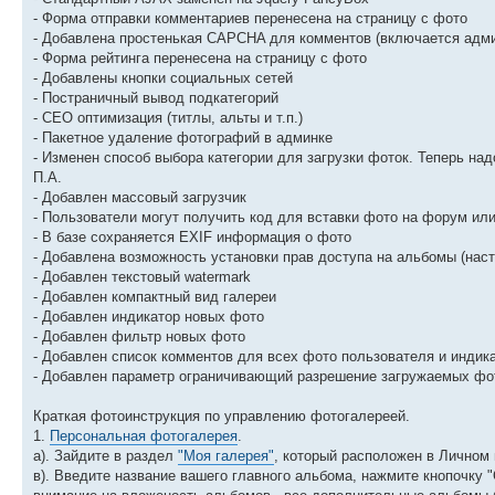
- Форма отправки комментариев перенесена на страницу с фото
- Добавлена простенькая CAPCHA для комментов (включается адм
- Форма рейтинга перенесена на страницу с фото
- Добавлены кнопки социальных сетей
- Постраничный вывод подкатегорий
- СЕО оптимизация (титлы, альты и т.п.)
- Пакетное удаление фотографий в админке
- Изменен способ выбора категории для загрузки фоток. Теперь надо
П.А.
- Добавлен массовый загрузчик
- Пользователи могут получить код для вставки фото на форум или
- В базе сохраняется EXIF информация о фото
- Добавлена возможность установки прав доступа на альбомы (нас
- Добавлен текстовый watermark
- Добавлен компактный вид галереи
- Добавлен индикатор новых фото
- Добавлен фильтр новых фото
- Добавлен список комментов для всех фото пользователя и индик
- Добавлен параметр ограничивающий разрешение загружаемых фо
Краткая фотоинструкция по управлению фотогалереей.
1.
Персональная фотогалерея
.
а). Зайдите в раздел
"Моя галерея"
, который расположен в Личном
в). Введите название вашего главного альбома, нажмите кнопочку 