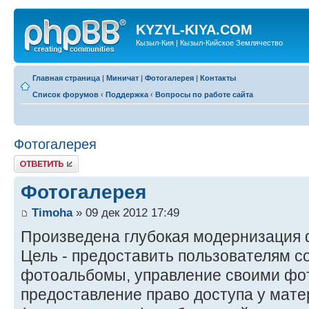
KYZYL-KIYA.COM
Кызыл-Кия | Кызыл-Кийское Землячество
Главная страница
|
Миничат
|
Фотогалерея
|
Контакты
Список форумов
‹
Поддержка
‹
Вопросы по работе сайта
Фотогалерея
Ответить
Фотогалерея
Timoha
» 09 дек 2012 17:49
Произведена глубокая модернизация 
Цель - предоставить пользователям 
фотоальбомы, управление своими фо
предоставление право доступа у мат