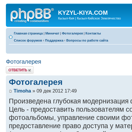
KYZYL-KIYA.COM
Кызыл-Кия | Кызыл-Кийское Землячество
Главная страница
|
Миничат
|
Фотогалерея
|
Контакты
Список форумов
‹
Поддержка
‹
Вопросы по работе сайта
Фотогалерея
Ответить
Фотогалерея
Timoha
» 09 дек 2012 17:49
Произведена глубокая модернизация 
Цель - предоставить пользователям 
фотоальбомы, управление своими фо
предоставление право доступа у мат