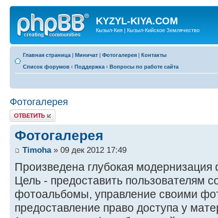
KYZYL-KIYA.COM
Кызыл-Кия | Кызыл-Кийское Землячество
Главная страница
|
Миничат
|
Фотогалерея
|
Контакты
Список форумов
‹
Поддержка
‹
Вопросы по работе сайта
Фотогалерея
Ответить
Фотогалерея
Timoha
» 09 дек 2012 17:49
Произведена глубокая модернизация 
Цель - предоставить пользователям 
фотоальбомы, управление своими фо
предоставление право доступа у мат