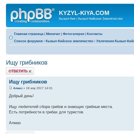
KYZYL-KIYA.COM
Кызыл-Кия | Кызыл-Кийское Землячество
Главная страница
|
Миничат
|
Фотогалерея
|
Контакты
Список форумов
‹
Кызыл-Кийское землячество
‹
Увлечения Кызыл-Кий
Ищу грибников
Ответить
Ищу грибников
Алмаз
» 19 апр 2017 14:01
Добрый день!
Ищу любителей сбора грибов и знающих грибные места.
Есть потребности в грибах для туристов.
Алмаз
Ответить