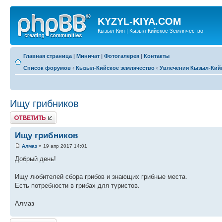
KYZYL-KIYA.COM
Кызыл-Кия | Кызыл-Кийское Землячество
Главная страница
|
Миничат
|
Фотогалерея
|
Контакты
Список форумов
‹
Кызыл-Кийское землячество
‹
Увлечения Кызыл-Кий
Ищу грибников
Ответить
Ищу грибников
Алмаз
» 19 апр 2017 14:01
Добрый день!
Ищу любителей сбора грибов и знающих грибные места.
Есть потребности в грибах для туристов.
Алмаз
Ответить