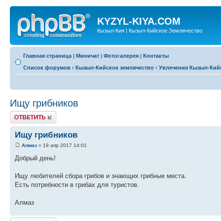
KYZYL-KIYA.COM
Кызыл-Кия | Кызыл-Кийское Землячество
Главная страница
|
Миничат
|
Фотогалерея
|
Контакты
Список форумов
‹
Кызыл-Кийское землячество
‹
Увлечения Кызыл-Кий
Ищу грибников
Ответить
Ищу грибников
Алмаз
» 19 апр 2017 14:01
Добрый день!
Ищу любителей сбора грибов и знающих грибные места.
Есть потребности в грибах для туристов.
Алмаз
Ответить